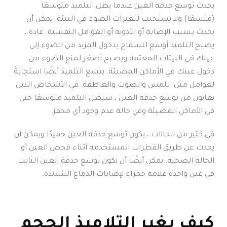
يحدث توسع حدقة العين عندما يظل التلميذ متوسعًا
(متسعًا) ولا يستجيب لتغيرات الضوء في البيئة. يمكن أن
يحدث بسبب الإصابة أو الأدوية أو العوامل النفسية. عادة ،
يصبح التلميذ أوسع للسماح بدخول المزيد من الضوء إلى
عينك في البيئات المعتمة ويصبح أصغر لمنع الضوء من
دخول عينك في الأماكن المضيئة. يتسع التلميذ أيضًا استجابةً
لعوامل مثل اللمس والصوت والعاطفة. في الأشخاص الذين
يعانون من توسع حدقة العين ، سيظل التلميذ متوسعًا حتى
في الأماكن المضيئة وفي حالة عدم وجود أي محفز.
في كثير من الحالات ، يكون توسع حدقة العين حميدًا ويمكن أن
يحدث عن طريق القطرات المستخدمة أثناء فحص العين أو
الحالة الصحية. يمكن أيضًا أن يكون توسع حدقة العين الثابت
في عين واحدة علامة حمراء لإصابات الدماغ الشديدة.
كيف يغير التلاميذ الحجم