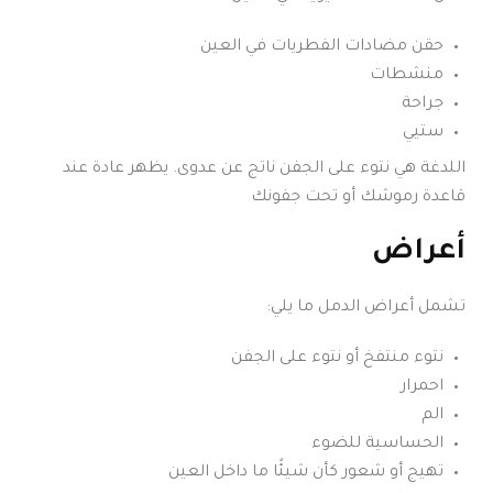
حقن مضادات الفطريات في العين
منشطات
جراحة
ستيي
اللدغة هي نتوء على الجفن ناتج عن عدوى. يظهر عادة عند
قاعدة رموشك أو تحت جفونك
أعراض
تشمل أعراض الدمل ما يلي:
نتوء منتفخ أو نتوء على الجفن
احمرار
الم
الحساسية للضوء
تهيج أو شعور كأن شيئًا ما داخل العين