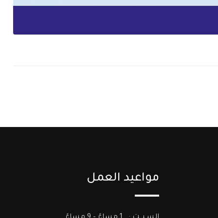
مواعيد العمل
السـبـــت : 1 مساءً – 9 مساءً